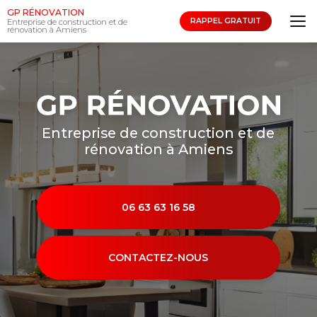
Aller
GP RÉNOVATION
au
RAPPEL GRATUIT
Entreprise de construction et de
rénovation à Amiens
contenu
principal
Entreprise de construction et de
rénovation à Amiens
06 63 63 16 58
CONTACTEZ-NOUS