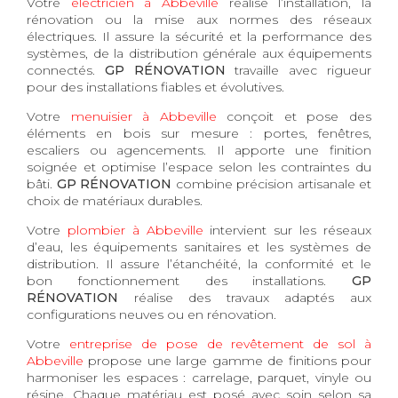
Votre
électricien à Abbeville
réalise l’installation, la
rénovation ou la mise aux normes des réseaux
électriques. Il assure la sécurité et la performance des
systèmes, de la distribution générale aux équipements
connectés.
GP RÉNOVATION
travaille avec rigueur
pour des installations fiables et évolutives.
Votre
menuisier à Abbeville
conçoit et pose des
éléments en bois sur mesure : portes, fenêtres,
escaliers ou agencements. Il apporte une finition
soignée et optimise l’espace selon les contraintes du
bâti.
GP RÉNOVATION
combine précision artisanale et
choix de matériaux durables.
Votre
plombier à Abbeville
intervient sur les réseaux
d’eau, les équipements sanitaires et les systèmes de
distribution. Il assure l’étanchéité, la conformité et le
bon fonctionnement des installations.
GP
RÉNOVATION
réalise des travaux adaptés aux
configurations neuves ou en rénovation.
Votre
entreprise de pose de revêtement de sol à
Abbeville
propose une large gamme de finitions pour
harmoniser les espaces : carrelage, parquet, vinyle ou
résine. Chaque matériau est posé avec soin selon sa