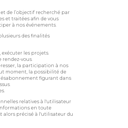
rché par
e vous
permettre de bénéficier de nos offres de services, d’exécuter nos contrats et de participer à nos événements.
 des finalités
Permettre l’exécution et la gestion administratives et commerciales des contrats, exécuter les projets.
 rendez-vous.
pation à nos
possibilité de
ement figurant dans
ssus.
es.
utilisateur
sateur du