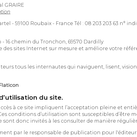
al GRAIRE
ation
: OVH 140 Quai du Sartel - 59100 Ro
b - 16 chemin du Tronchon, 69570 Dardilly
se des sites Internet sur mesure et améliore votre réf
Flaticon
’utilisation du site.
à ce site impliquent l’acceptation pleine et entière des conditions 
ions d’utilisation sont susceptibles d’être modifiées ou complétées à tout
moment, les utilisateurs du site sont donc invités à les consulter de m
ent par le responsable de publication pour l'éditeur. De la 