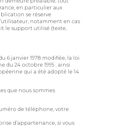
out
iculier aux
ion se réserve
tamment en cas
 utilisé (texte,
78 modifiée, la loi
995 ; ainsi
 été adopté le 14
us sommes