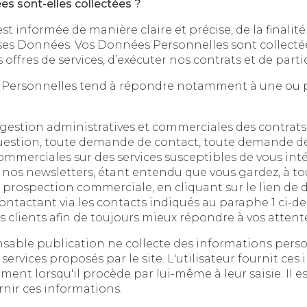
es sont-elles collectées ?
 de manière claire et précise, de la finalité et de l’objectif reche
onnées. Vos Données Personnelles sont collectées et traitées afin d
rsonnelles tend à répondre notamment à une ou plusieurs
uestion, toute demande de contact, toute demande de
ales sur des services susceptibles de vous intéresser, la partici
 newsletters, étant entendu que vous gardez, à tout moment, la 
rospection commerciale, en cliquant sur le lien de désabonn
ntactant via les contacts indiqués au paraphe 1 ci-de
rs clients afin de toujours mieux répondre à vos attent
ublication ne collecte des informations personnelles relatives à l'
proposés par le site. L'utilisateur fournit ces informations en toute
'il procède par lui-même à leur saisie. Il est alors précisé à l'utili
rnir ces informations.