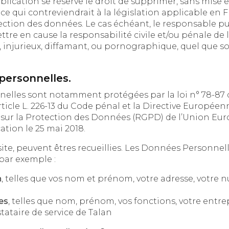
n se réserve le droit de supprimer, sans mise en demeure préalable, t
contreviendrait à la législation applicable en France, en part
ction des données. Le cas échéant, le responsable publicat
 cause la responsabilité civile et/ou pénale de l’utilisateur, no
urieux, diffamant, ou pornographique, quel que soit le support
personnelles.
 sont notamment protégées par la loi n° 78-87 du 6 janvier 19
L. 226-13 du Code pénal et la Directive Européenne du 24 octobre 1
a Protection des Données (RGPD) de l’Union Européenne qui a
cation le 25 mai 2018.
te, peuvent êtres recueillies. Les Données Personnelles que no
 par exemple :
n
, telles que vos nom et prénom, votre adresse, votre numéro de téléphone, votre
es
, telles que nom, prénom, vos fonctions, votre entreprise d’appartenance, si vous
tataire de service de Talan