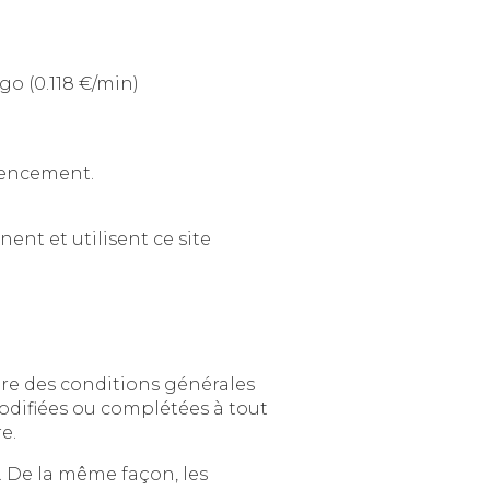
ubaix - France Tél : 08 203 203 63 n° indigo (0.118 €/min)
érencement.
Sont considérés comme utilisateurs tous les internautes qui naviguent, lisent, visionnent et utilisent ce site
générales
anière régulière.
même façon, les