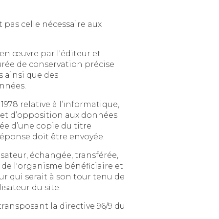
ire aux
par l'éditeur et
n précise
insi que des
nnées.
atique,
re de la pièce, en précisant l’adresse à laquelle la réponse doit être envoyée.
ransférée,
re et
u de
 conservation et de modification des données vis-à-vis de l'utilisateur du site.
irective 96/9 du