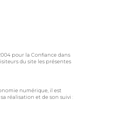
onfiance dans
 présentes
ue, il est
précisé aux utilisateurs du site l'identité des différents intervenants dans le cadre de sa réalisation et de son suivi :