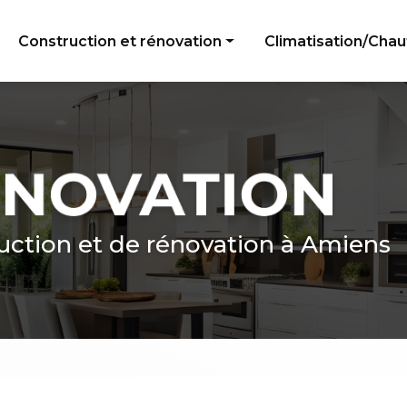
e
Construction et rénovation
Climatisation/Cha
Peinture
Électricité générale
Menuiserie
Plomberie
Revêtement de sol
uction et de rénovation à Amiens