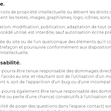
e.
iété intellectuelle ou détient les droits d’usage sur tous les éléments
accessibles sur le site, notamment les textes, images, gr
 modification, publication, adaptation de tout ou partie des él
du site ou de l’un quelconque des éléments qu’il contient se
refaçon et poursuivie conformément aux dispositions d
ntellectuelle.
sabilité.
urra être tenue responsable des dommages directs et indi
cès au site, et résultant soit de l’utilisation d’un matériel ne répo
nt 4, soit de l’apparition d’un bug ou d’une incompati
 pourra également être tenue responsable des dommages
 ou perte d’une chance) consécutifs à l’utilisation du
poser des questions dans l’espace contact) sont à la disposition des