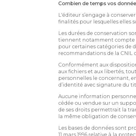
Combien de temps vos données
L'éditeur s’engage à conserver vos d
finalités pour lesquelles elles s
Les durées de conservation sont dé
tiennent notamment compte des dispo
pour certaines catégories de do
recommandations de la CNIL c
Conformément aux dispositions des articl
aux fichiers et aux libertés, tout utilisateur dis
personnelles le concernant, en effectuant s
Aucune information personnelle de l'uti
cédée ou vendue sur un support quelconq
de ses droits permettrait la transmission
Les bases de données sont protégées p
11 mars 1996 relative à la prot