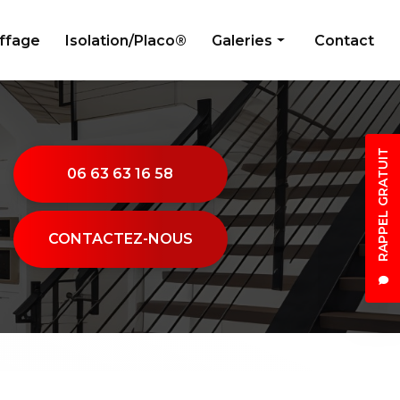
uffage
Isolation/Placo®
Galeries
Contact
Peinture
Électricité générale
RAPPEL GRATUIT
Menuiserie
06 63 63 16 58
Plombier
Climatisation/Chauffage
CONTACTEZ-NOUS
Isolation/Placo®