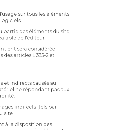
aphismes, logo, icônes, sons, logiciels.
éments du site,
quel que soit le moyen ou le procédé utilisé, est interdite, sauf autorisation écrite préalable de l'éditeur.
ra considérée
es articles L.335-2 et
rects causés au
ndant pas aux
bilité.
 indirects (tels par
 site.