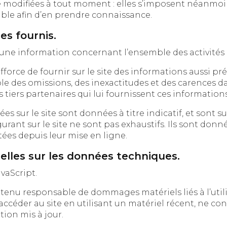
ifiées à tout moment : elles s’imposent néanmoins à l’utilis
sible afin d’en prendre connaissance.
es fournis.
e fournir sur le site des informations aussi précises que possible. 
missions, des inexactitudes et des carences dans la mise à jour, q
s tiers partenaires qui lui fournissent ces informations
r le site sont données à titre indicatif, et sont susceptibles d
nt sur le site ne sont pas exhaustifs. Ils sont donnés sous ré
ées depuis leur mise en ligne.
uelles sur les données techniques.
avaScript.
u responsable de dommages matériels liés à l’utilisation du si
éder au site en utilisant un matériel récent, ne contenant pas d
ion mis à jour.