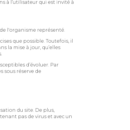
ateur qui est invité à
Le site a pour objet de fournir une information concernant l’ensemble des activités de l'organisme représenté.
Toutefois, il
u’elles
.
’évoluer. Par
serve de
te. De plus,
e virus et avec un