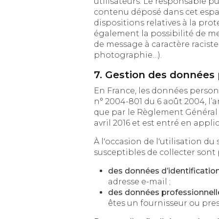
utilisateurs. Le responsable publicatio
contenu déposé dans cet espace qui 
dispositions relatives à la prote
également la possibilité de mettre en
de message à caractère raciste, inj
photographie…).
7. Gestion des données 
En France, les données personnelles
n° 2004-801 du 6 août 2004, l’article 
que par le Règlement Général sur l
avril 2016 et est entré en appli
À l'occasion de l'utilisation du si
susceptibles de collecter sont
des données d’identificatio
adresse e-mail ;
des données professionnell
êtes un fournisseur ou pres