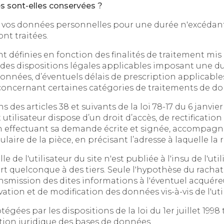
 sont-elles conservées ?
onnées personnelles pour une durée n'excédant pas celle nécessa
ont traitées.
finies en fonction des finalités de traitement mis en œuvre 
sitions légales applicables imposant une durée de conservatio
nnées, d’éventuels délais de prescription applicables a
oncernant certaines catégories de traitements de do
es 38 et suivants de la loi 78-17 du 6 janvier 1978 relative à l’inform
pose d’un droit d’accès, de rectification et d’opposition aux données
a demande écrite et signée, accompagnée d’une copie du titre
d’identité avec signature du titulai
lisateur du site n'est publiée à l'insu de l'utilisateur, échangée, t
ue à des tiers. Seule l'hypothèse du rachat de l'organisme bénéficiai
 des dites informations à l'éventuel acquéreur qui serait à son tour ten
la même obligation de
ar les dispositions de la loi du 1er juillet 1998 transposant la d
ection juridique des bases de données.