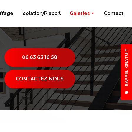
uffage
Isolation/Placo®
Galeries
Contact
Peinture
Électricité générale
RAPPEL GRATUIT
Menuiserie
06 63 63 16 58
Plombier
Climatisation/Chauffage
CONTACTEZ-NOUS
Isolation/Placo®