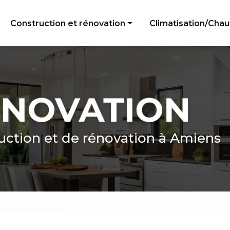
e
Construction et rénovation
Climatisation/Cha
Peinture
Électricité générale
Menuiserie
Plomberie
Revêtement de sol
uction et de rénovation à Amiens