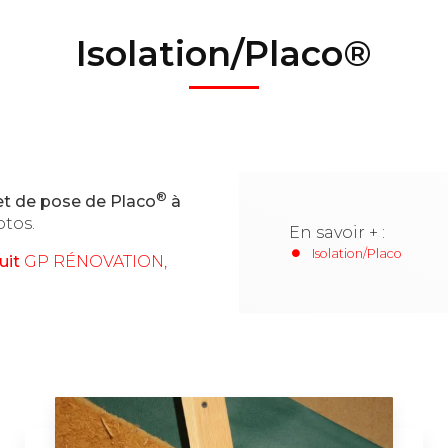
Isolation/Placo®
®
et de pose de Placo
à
otos.
En savoir + :
Isolation/Placo
uit
GP RÉNOVATION,