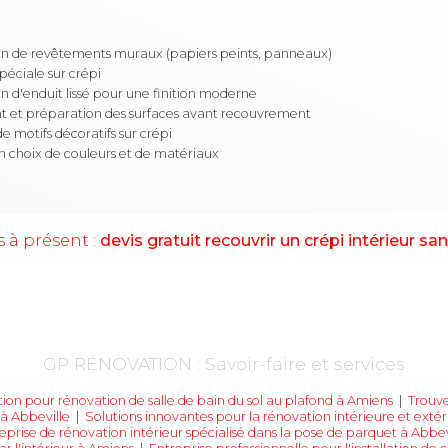
on de revêtements muraux (papiers peints, panneaux)
péciale sur crépi
n d'enduit lissé pour une finition moderne
t et préparation des surfaces avant recouvrement
e motifs décoratifs sur crépi
n choix de couleurs et de matériaux
 à présent :
devis gratuit recouvrir un crépi intérieur s
GP RÉNOVATION : Savoir-faire et services
tion pour rénovation de salle de bain du sol au plafond à Amiens
|
Trouve
à Abbeville
|
Solutions innovantes pour la rénovation intérieure et exté
eprise de rénovation intérieur spécialisé dans la pose de parquet à Abbev