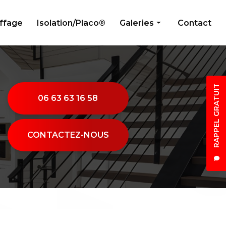
uffage
Isolation/Placo®
Galeries
Contact
Peinture
Électricité générale
RAPPEL GRATUIT
Menuiserie
06 63 63 16 58
Plombier
Climatisation/Chauffage
CONTACTEZ-NOUS
Isolation/Placo®