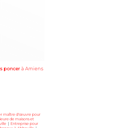
ans poncer
à Amiens
r maître d'œuvre pour
rieure de maisons et
ille
|
Entreprise pour