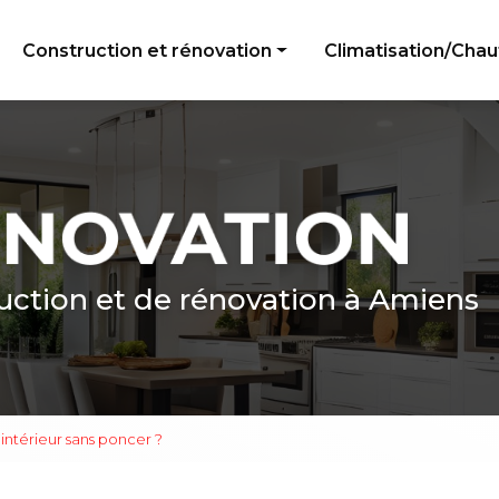
e
Construction et rénovation
Climatisation/Cha
Peinture
Électricité générale
Menuiserie
Plomberie
Revêtement de sol
uction et de rénovation à Amiens
ntérieur sans poncer ?