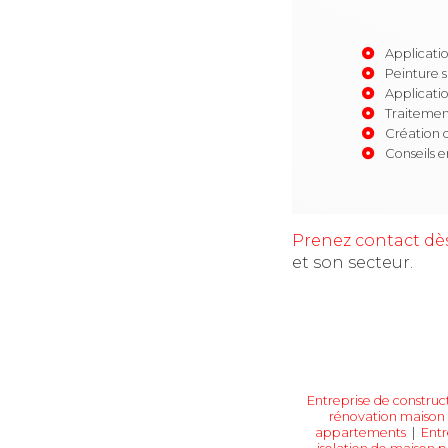
Applicati
Peinture s
Applicatio
Traitemen
Création d
Conseils e
Prenez contact dès
et son secteur.
Entreprise de construc
rénovation maison 
appartements
|
Entr