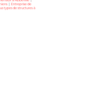
 chenaux à Abbeville
|
miens
|
Entreprise de
us types de structures à