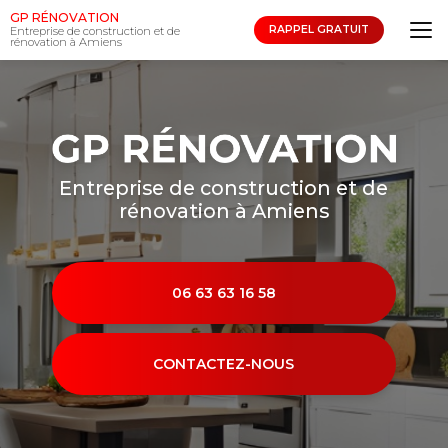
Aller
GP RÉNOVATION
au
RAPPEL GRATUIT
Entreprise de construction et de
rénovation à Amiens
contenu
principal
Entreprise de construction et de
rénovation à Amiens
06 63 63 16 58
CONTACTEZ-NOUS