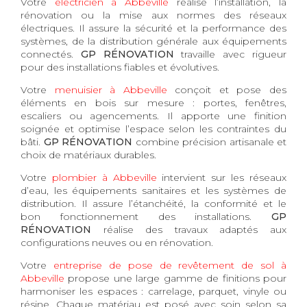
Votre
électricien à Abbeville
réalise l’installation, la
rénovation ou la mise aux normes des réseaux
électriques. Il assure la sécurité et la performance des
systèmes, de la distribution générale aux équipements
connectés.
GP RÉNOVATION
travaille avec rigueur
pour des installations fiables et évolutives.
Votre
menuisier à Abbeville
conçoit et pose des
éléments en bois sur mesure : portes, fenêtres,
escaliers ou agencements. Il apporte une finition
soignée et optimise l’espace selon les contraintes du
bâti.
GP RÉNOVATION
combine précision artisanale et
choix de matériaux durables.
Votre
plombier à Abbeville
intervient sur les réseaux
d’eau, les équipements sanitaires et les systèmes de
distribution. Il assure l’étanchéité, la conformité et le
bon fonctionnement des installations.
GP
RÉNOVATION
réalise des travaux adaptés aux
configurations neuves ou en rénovation.
Votre
entreprise de pose de revêtement de sol à
Abbeville
propose une large gamme de finitions pour
harmoniser les espaces : carrelage, parquet, vinyle ou
résine. Chaque matériau est posé avec soin selon sa