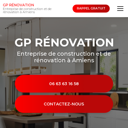
Aller
GP RÉNOVATION
au
RAPPEL GRATUIT
Entreprise de construction et de
rénovation à Amiens
contenu
principal
Entreprise de construction et de
rénovation à Amiens
06 63 63 16 58
CONTACTEZ-NOUS