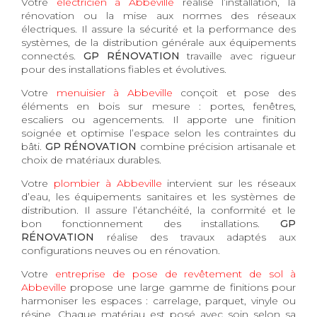
Votre
électricien à Abbeville
réalise l’installation, la
rénovation ou la mise aux normes des réseaux
électriques. Il assure la sécurité et la performance des
systèmes, de la distribution générale aux équipements
connectés.
GP RÉNOVATION
travaille avec rigueur
pour des installations fiables et évolutives.
Votre
menuisier à Abbeville
conçoit et pose des
éléments en bois sur mesure : portes, fenêtres,
escaliers ou agencements. Il apporte une finition
soignée et optimise l’espace selon les contraintes du
bâti.
GP RÉNOVATION
combine précision artisanale et
choix de matériaux durables.
Votre
plombier à Abbeville
intervient sur les réseaux
d’eau, les équipements sanitaires et les systèmes de
distribution. Il assure l’étanchéité, la conformité et le
bon fonctionnement des installations.
GP
RÉNOVATION
réalise des travaux adaptés aux
configurations neuves ou en rénovation.
Votre
entreprise de pose de revêtement de sol à
Abbeville
propose une large gamme de finitions pour
harmoniser les espaces : carrelage, parquet, vinyle ou
résine. Chaque matériau est posé avec soin selon sa