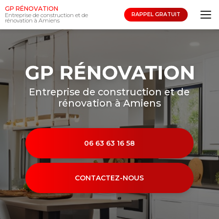
Aller
GP RÉNOVATION
au
RAPPEL GRATUIT
Entreprise de construction et de
rénovation à Amiens
contenu
principal
Entreprise de construction et de
rénovation à Amiens
06 63 63 16 58
CONTACTEZ-NOUS