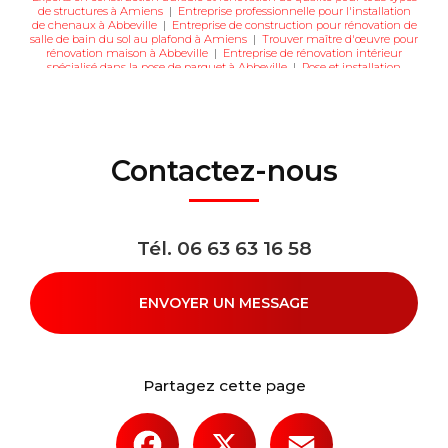
de structures à Amiens
|
Entreprise professionnelle pour l'installation
de chenaux à Abbeville
|
Entreprise de construction pour rénovation de
salle de bain du sol au plafond à Amiens
|
Trouver maître d'œuvre pour
rénovation maison à Abbeville
|
Entreprise de rénovation intérieur
spécialisé dans la pose de parquet à Abbeville
|
Pose et installation
d'isolant sur murs intérieurs à Amiens
|
Maîtrise d’œuvre complète
pour vos projets de rénovation et de construction sur mesure à Amiens
Contactez-nous
Tél.
06 63 63 16 58
ENVOYER UN MESSAGE
Partagez cette page
Facebook
X
Email