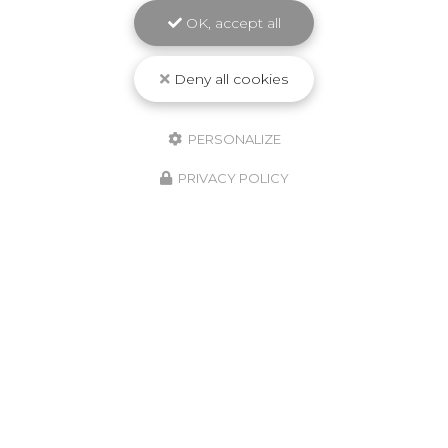
Climatisation simple flux à Amiens
avec GP RÉNOVATION
OK, accept all
GP RÉNOVATION
, votre entreprise de
construction et de rénovation à Amiens, est fière
Deny all cookies
de vous proposer ses services de
climatisation
simple flux
. Spécialisée dans la…
PERSONALIZE
TOUTE L'ACTUALITÉ
PRIVACY POLICY
Entreprise de construction et de rénovation à
Amiens
24 chemin des Vignes
80090 Amiens