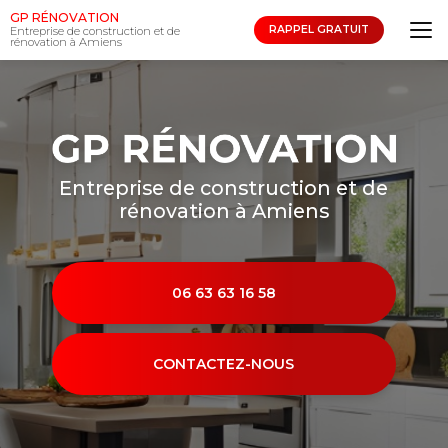
Aller
GP RÉNOVATION
au
RAPPEL GRATUIT
Entreprise de construction et de
rénovation à Amiens
contenu
principal
Entreprise de construction et de
rénovation à Amiens
06 63 63 16 58
CONTACTEZ-NOUS