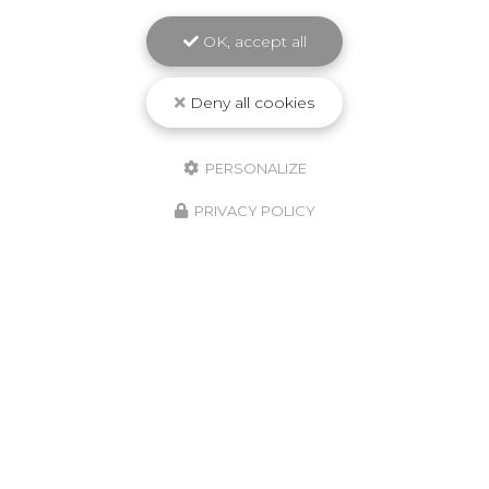
Envoyez un message
OK, accept all
Deny all cookies
Nom Prénom
PERSONALIZE
Société
PRIVACY POLICY
Email
Téléphone
Message
J'autorise ce site à conserver l'ensemble des données transmises dans ce
formulaire pour faciliter le suivi et le traitement de ma demande.
(Aucune