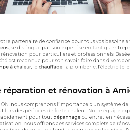
 votre partenaire de confiance pour tous vos besoins 
iens
, se distingue par son expertise en tant qu'entrepr
 rénovation pour particuliers et professionnels. Basé
été est reconnue pour son savoir-faire dans divers do
pe à chaleur
, le
chauffage
, la plomberie, l'électricité, e
e réparation et rénovation à Am
N, nous comprenons l'importance d'un système de c
ut lors des périodes de forte chaleur. Notre équipe e
r rapidement pour tout
dépannage
ou entretien nécessa
atisation, nous offrons des services complets de rénov
 de bain du sol au plafond, la peinture de façade et l'