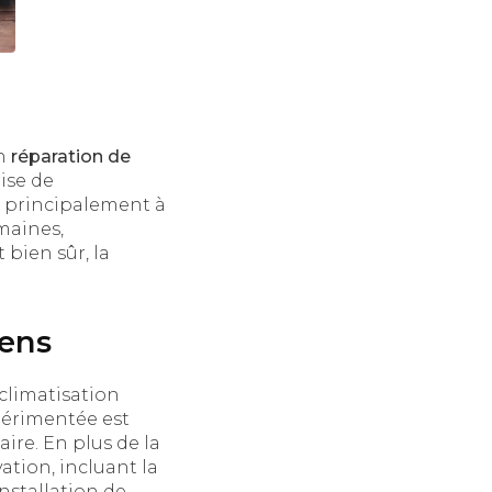
en
réparation de
ise de
e principalement à
maines,
t bien sûr, la
iens
limatisation
xpérimentée est
ire. En plus de la
ation, incluant la
installation de