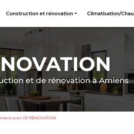
e
Construction et rénovation
Climatisation/Cha
Peinture
Électricité générale
Menuiserie
Plomberie
Revêtement de sol
uction et de rénovation à Amiens
à Amiens avec GP RÉNOVATION