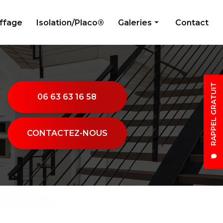
uffage
Isolation/Placo®
Galeries
Contact
Peinture
Électricité générale
RAPPEL GRATUIT
Menuiserie
06 63 63 16 58
Plombier
Climatisation/Chauffage
CONTACTEZ-NOUS
Isolation/Placo®