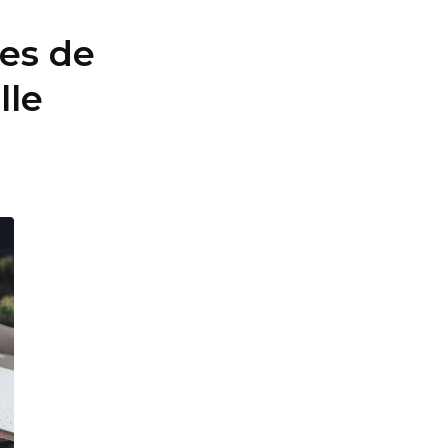
es de
lle