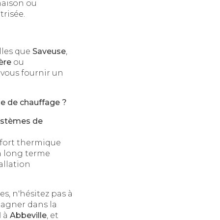
maison ou
risée.
lles que
Saveuse
,
ère
ou
vous fournir un
me de chauffage ?
ystèmes de
nfort thermique
à long terme
allation
s, n'hésitez pas à
pagner dans la
l
à
Abbeville
, et