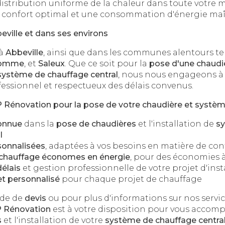
istribution uniforme de la chaleur dans toute votre 
 confort optimal et une consommation d'énergie maît
eville et dans ses environs
 à
Abbeville
, ainsi que dans les communes alentours te
-Somme
, et
Saleux
. Que ce soit pour la
pose d'une chaudi
système de chauffage central
, nous nous engageons à 
ofessionnel et respectueux des délais convenus.
P Rénovation pour la pose de votre chaudière et systè
connue
dans la
pose de chaudières
et l'installation de
s
l
sonnalisées
, adaptées à vos besoins en matière de co
chauffage économes en énergie
, pour des économies 
élais
et gestion professionnelle de votre projet d'inst
et personnalisé
pour chaque projet de chauffage
nde de
devis
ou pour plus d'informations sur nos service
 Rénovation
est à votre disposition pour vous accom
s
et l'installation de votre
système de chauffage centra