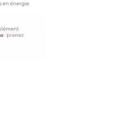
s en énergie.
mplément
ns
:
prenez