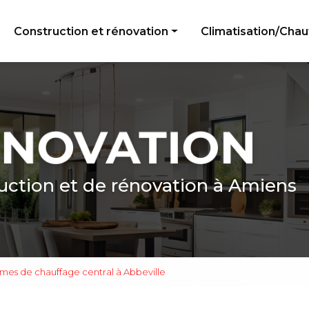
e
Construction et rénovation
Climatisation/Cha
Peinture
Électricité générale
Menuiserie
Plomberie
Revêtement de sol
uction et de rénovation à Amiens
mes de chauffage central à Abbeville