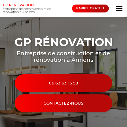
Aller
GP RÉNOVATION
au
RAPPEL GRATUIT
Entreprise de construction et de
rénovation à Amiens
contenu
principal
Entreprise de construction et de
rénovation à Amiens
06 63 63 16 58
CONTACTEZ-NOUS