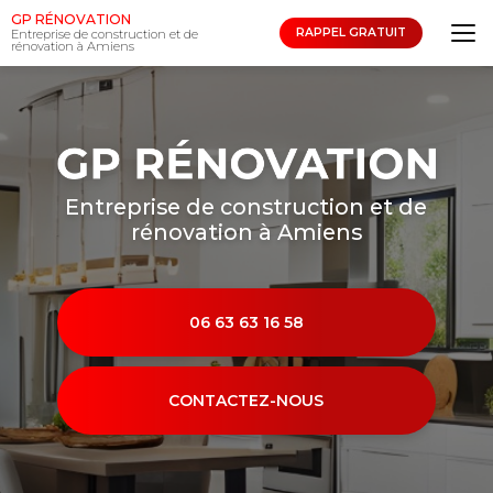
Aller
GP RÉNOVATION
au
RAPPEL GRATUIT
Entreprise de construction et de
rénovation à Amiens
contenu
principal
Entreprise de construction et de
rénovation à Amiens
06 63 63 16 58
CONTACTEZ-NOUS